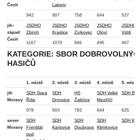
Čech
Labem
942
907
758
644
537
jih-
JSDHO
JSDHO
JSDHO
JSDHO
JSDHO
západ
Zbiroh
Kraslice
Zvíkovec
Oloví
Vstiš
Čech
1167
1070
666
495
407
KATEGORIE: SBOR DOBROVOLNÝC
HASIČŮ
1. místě
2. místě
3. místě
4. místě
5. místě
jih
SDH Stará
SDH
HS
SDH Velké
SDH Boři
Moravy
Říše
Drnovice
Žabčice
Meziříčí
978
903
783
644
625
sever
SDH
SDH
SDH
SDH
SDH Koli
Moravy
Frenštát
Karlovice
Doubrava
Klimkovice
pod