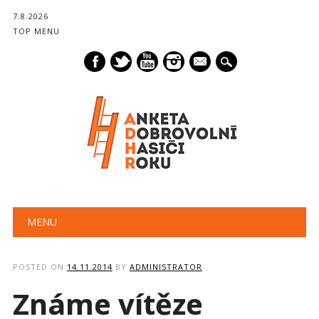
7.8.2026
TOP MENU
mail
Main menu
Skip
MENU
to
content
POSTED ON
14.11.2014
BY
ADMINISTRATOR
Známe vítěze