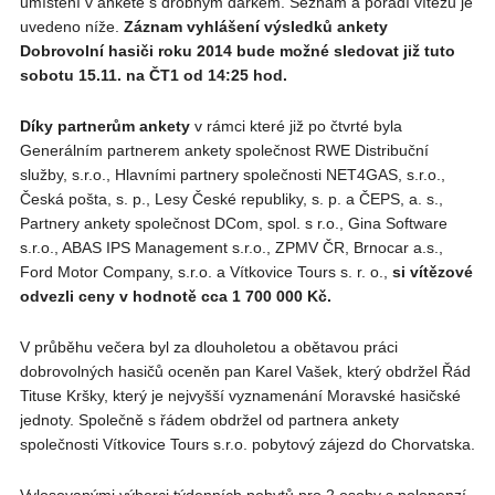
umístění v anketě s drobným dárkem. Seznam a pořadí vítězů je
uvedeno níže.
Záznam vyhlášení výsledků ankety
Dobrovolní hasiči roku 2014 bude možné sledovat již tuto
sobotu 15.11. na ČT1 od 14:25 hod.
Díky partnerům ankety
v rámci které již po čtvrté byla
Generálním partnerem ankety společnost RWE Distribuční
služby, s.r.o., Hlavními partnery společnosti NET4GAS, s.r.o.,
Česká pošta, s. p., Lesy České republiky, s. p. a ČEPS, a. s.,
Partnery ankety společnost DCom, spol. s r.o., Gina Software
s.r.o., ABAS IPS Management s.r.o., ZPMV ČR, Brnocar a.s.,
Ford Motor Company, s.r.o. a Vítkovice Tours s. r. o.,
si
vítězové
odvezli ceny v hodnotě cca 1 700 000 Kč.
V průběhu večera byl za dlouholetou a obětavou práci
dobrovolných hasičů oceněn pan Karel Vašek, který obdržel Řád
Tituse Kršky, který je nejvyšší vyznamenání Moravské hasičské
jednoty. Společně s řádem obdržel od partnera ankety
společnosti Vítkovice Tours s.r.o. pobytový zájezd do Chorvatska.
Vylosovanými výherci týdenních pobytů pro 2 osoby s polopenzí