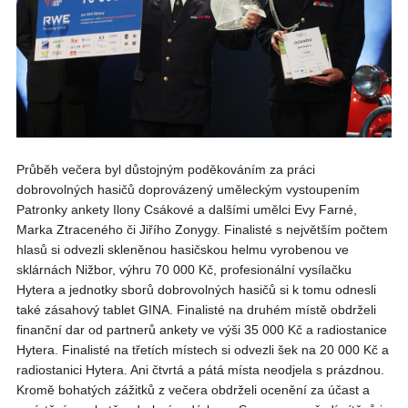
Průběh večera byl důstojným poděkováním za práci
dobrovolných hasičů doprovázený uměleckým vystoupením
Patronky ankety Ilony Csákové a dalšími umělci Evy Farné,
Marka Ztraceného či Jiřího Zonygy. Finalisté s největším počtem
hlasů si odvezli skleněnou hasičskou helmu vyrobenou ve
sklárnách Nižbor, výhru 70 000 Kč, profesionální vysílačku
Hytera a jednotky sborů dobrovolných hasičů si k tomu odnesli
také zásahový tablet GINA. Finalisté na druhém místě obdrželi
finanční dar od partnerů ankety ve výši 35 000 Kč a radiostanice
Hytera. Finalisté na třetích místech si odvezli šek na 20 000 Kč a
radiostanici Hytera. Ani čtvrtá a pátá místa neodjela s prázdnou.
Kromě bohatých zážitků z večera obdrželi ocenění za účast a