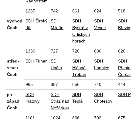
Radhoštěm
1265
742
661
624
518
východ
SDH Široký
SDH
SDH
SDH
SDH
Čech
důl
Miletín
Bystré v
Vesec
Březiny
Orlických
horách
1330
727
720
680
626
střed-
SDH Tuhaň
SDH
SDH
SDH
SDH
sever
Unčín
Hlásná
Lhenice
Přestavlk
Čech
Třebaň
Čerčan
965
857
856
740
444
jih-
SDH
SDH
SDH
SDH
SDH Pila
západ
Klatovy
Stráž nad
Teplá
Chotěšov
Čech
Nežárkou
1101
1024
866
702
675