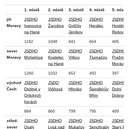
1. místě
2. místě
3. místě
4. místě
5. místě
jih
JSDHO
JSDHO
JSDHO
JSDHO
JSDHO
Moravy
Ivanovice
Žarošice
Golčův
Herálec
Hostěrád
na Hané
Jeníkov
Rešov
1182
1048
841
664
405
sever
JSDHO
JSDHO
JSDHO
JSDHO
JSDHO
Moravy
Mohelnice
Kostelec
Vítkov
Tlumačov
Pražmo-
na Hané
Morávka
1260
1032
652
492
397
východ
JSDHO
JSDO
JSDHO
JSDHO
JSDHO
Čech
Deštné v
Višňová
Hlinsko
Špindlerův
Dolní
Orlických
Mlýn
Dobrouč
horách
884
860
799
795
489
střed-
JSDHO
JSDHO
JSDHO
JSDHO
JSDHO
sever
Úvaly
Lysá nad
Mukařov
Senohraby
Starý Kol