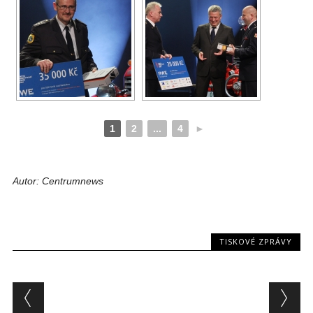
1
2
...
4
►
Autor: Centrumnews
TISKOVÉ ZPRÁVY
Post navigation