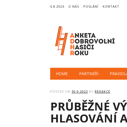
6.8.2026
O NÁS
POSLÁNÍ
KONTAKT
Main menu
Skip
HOME
PARTNEŘI
PRAVIDL
to
content
POSTED ON
30.9.2023
BY
REDAKCE
PRŮBĚŽNÉ V
HLASOVÁNÍ A