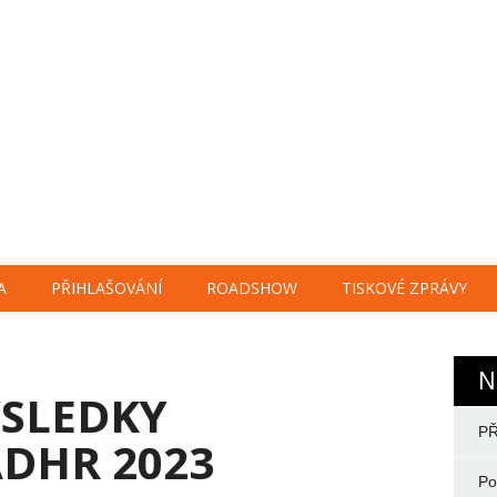
A
PŘIHLAŠOVÁNÍ
ROADSHOW
TISKOVÉ ZPRÁVY
N
ÝSLEDKY
PŘ
DHR 2023
Po