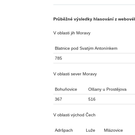
Průběžné výsledky hlasování z webovéh
V oblasti jih Moravy
Blatnice pod Svatým Antonínkem
785
V oblasti sever Moravy
Bohuňovice
Olšany u Prostějova
367
516
V oblasti východ Čech
Adršpach
Luže
Mlázovice