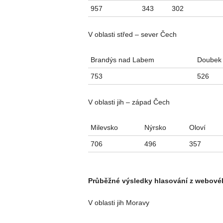
957
343
302
V oblasti střed – sever Čech
Brandýs nad Labem
Doubek
753
526
V oblasti jih – západ Čech
Milevsko
Nýrsko
Oloví
706
496
357
Průběžné výsledky hlasování z webovéh
V oblasti jih Moravy