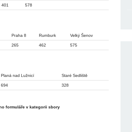
401
578
Praha 8
Rumburk
Velký Šenov
265
462
575
Planá nad Lužnicí
Staré Sedliště
694
328
o formuláře v kategorii sbory