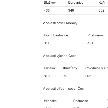
Blažkov
Borovnice
Kuřim
436
348
582
V oblasti sever Moravy
Horní Bludovice
Protivanov
341
431
V oblasti východ Čech
Hlinsko
Ohnišťany
Rokytnice v Or
818
276
502
V oblasti střed – sever Čech
Hřensko
Poštovice