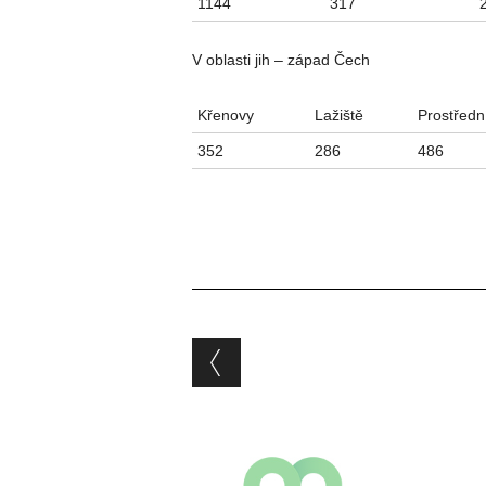
1144
317
V oblasti jih – západ Čech
Křenovy
Lažiště
Prostředn
352
286
486
Post navigation