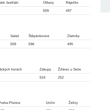
ské Jestřabí
Olšany
Ráječko
509
497
Salaš
Štěpánkovice
Zlatníky
509
596
495
lických horách
Zákupy
Žďárec u Seče
524
252
Praha-Písnice
Unčín
Želízy