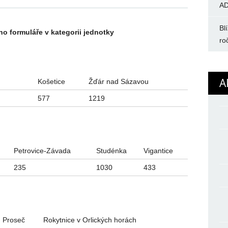
AD
Bl
o formuláře v kategorii jednotky
ro
A
Košetice
Žďár nad Sázavou
577
1219
Petrovice-Závada
Studénka
Vigantice
235
1030
433
Proseč
Rokytnice v Orlických horách