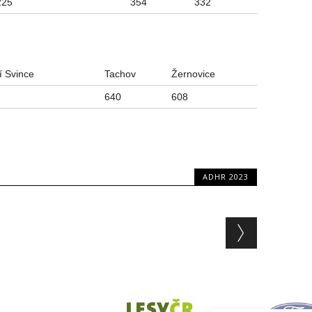
225
354
332
í Svince
Tachov
Žernovice
640
608
ADHR 2023